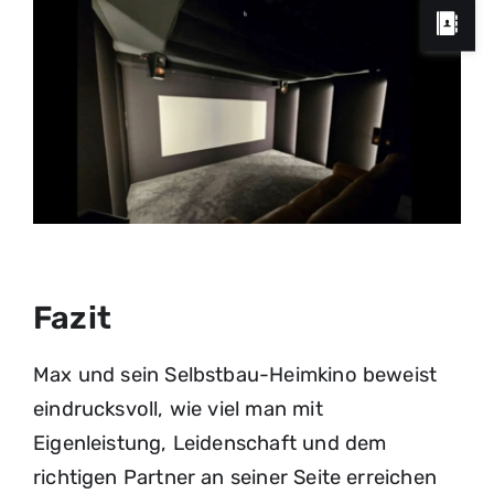
Feld mit * ist erforderlich
Ich stimme der
Datenschutzerklärung
zu.
Feld mit * ist erforderlich
Fazit
Feld mit * ist erforderlich
Anfrage absenden
Ich stimme der
Datenschutzerklärung
zu.
Ich stimme der
Datenschutzerklärung
Max und sein Selbstbau-Heimkino beweist
zu.
eindrucksvoll, wie viel man mit
Anfrage absenden
Eigenleistung, Leidenschaft und dem
Anfrage absenden
richtigen Partner an seiner Seite erreichen