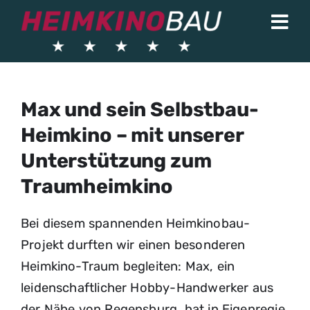
Skip
Togg
to
Navi
content
Heimkinolösungen
Max und sein Selbstbau-
Heimkinoprojekte
Heimkino – mit unserer
Über uns
Unterstützung zum
Traumheimkino
News & Wissen
Kontakt
Bei diesem spannenden Heimkinobau-
Projekt durften wir einen besonderen
Shop
Heimkino-Traum begleiten: Max, ein
leidenschaftlicher Hobby-Handwerker aus
der Nähe von Regensburg, hat in Eigenregie