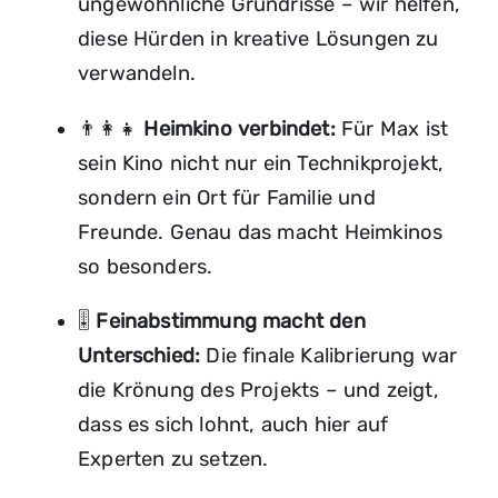
ungewöhnliche Grundrisse – wir helfen,
diese Hürden in kreative Lösungen zu
verwandeln.
👨‍👩‍👧
Heimkino verbindet:
Für Max ist
sein Kino nicht nur ein Technikprojekt,
sondern ein Ort für Familie und
Freunde. Genau das macht Heimkinos
so besonders.
🎚️
Feinabstimmung macht den
Unterschied:
Die finale Kalibrierung war
Anfrage für
die Krönung des Projekts – und zeigt,
Akustikoptimierung
Besuch unseres Referenz-
dass es sich lohnt, auch hier auf
Heimkinos
Experten zu setzen.