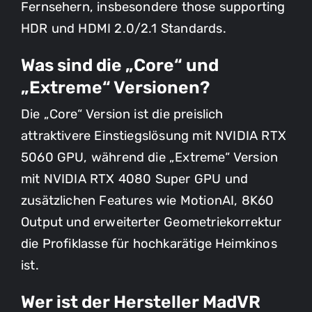
Fernsehern, insbesondere those supporting
HDR und HDMI 2.0/2.1 Standards.
Feld mit * ist erforderlich
Was sind die „Core“ und
Ich stimme der
Datenschutzerklärung
Felder mit * sind erforderlich
„Extreme“ Versionen?
zu.
Ich stimme der
Datenschutzerklärung
Die „Core“ Version ist die preislich
Feld mit * ist erforderlich
zu.
attraktivere Einstiegslösung mit NVIDIA RTX
Feld mit * ist erforderlich
Anfrage absenden
Ich stimme der
Datenschutzerklärung
5060 GPU, während die „Extreme“ Version
zu.
Ich stimme der
Datenschutzerklärung
mit NVIDIA RTX 4080 Super GPU und
Absenden
zu.
zusätzlichen Features wie MotionAI, 8K60
Anfrage absenden
Output und erweiterter Geometriekorrektur
Anfrage absenden
die Profiklasse für hochkarätige Heimkinos
ist.
Wer ist der Hersteller MadVR