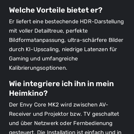
Welche Vorteile bietet er?
Er liefert eine bestechende HDR-Darstellung
mit voller Detailtreue, perfekte
Bildformatanpassung, ultra-schärfere Bilder
durch KI-Upscaling, niedrige Latenzen für
Gaming und umfangreiche
Kalibrierungsoptionen.
Anfrage für
Wie integriere ich ihn in mein
Akustikoptimierung
Besuch unseres Referenz-
Heimkino?
Heimkinos
Meine Anfrage zum
Der Envy Core MK2 wird zwischen AV-
Heimkinoprodukt
Receiver und Projektor bzw. TV geschaltet
Ihre Terminanfrage
Ich interessiere mich für das folgende
Produkt:
und über Netzwerk oder Fernbedienung
Vielen Dank für Ihr Interesse an einem
gesteuert. Die Installation ist einfach und in