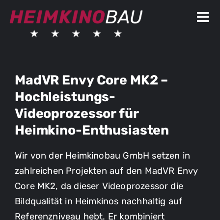
Skip
to
Tog
content
Nav
Heimkinolösungen
MadVR Envy Core MK2 –
Heimkinoprojekte
Hochleistungs-
Über uns
Videoprozessor für
Heimkino-Enthusiasten
News & Wissen
Wir von der Heimkinobau GmbH setzen in
Kontakt
zahlreichen Projekten auf den MadVR Envy
Shop
Core MK2, da dieser Videoprozessor die
Bildqualität in Heimkinos nachhaltig auf
Referenzniveau hebt. Er kombiniert