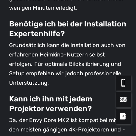
Beratungstermin. Wir melden uns
wenigen Minuten erledigt.
schnellstmöglich bei Ihnen. Wir freuen
uns auf Sie.
Benötige ich bei der Installation
Ich bin interessiert an einer
Bitte kontaktieren Sie mich hierzu.
Akustikoptimierung in meinen Räumen:
Expertenhilfe?
Grundsätzlich kann die Installation auch von
Hifi / Stereo
Ich bin interessiert an einer
erfahrenen Heimkino-Nutzern selbst
Mehrkanal Wohnraum
Vorführung in Ihrem Referenz-
erfolgen. Für optimale Bildkalibrierung und
Mehrkanal Heimkinoraum
Heimkino. Bitte kontaktieren Sie mich
Setup empfehlen wir jedoch professionelle
für eine Terminabstimmung.
Bitte kontaktieren Sie mich für eine
Unterstützung.
Terminabstimmung.
Kann ich ihn mit jedem
Projektor verwenden?
Ja, der Envy Core MK2 ist kompatibel mit
den meisten gängigen 4K-Projektoren und -