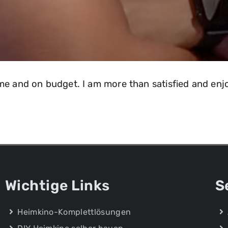
Feld mit * ist erforderlich
Anfrage absenden
Feld mit * ist erforderlic
Ich stimme der
Datenschutzerklärung
zu.
Ich stimme der
Datenschutzerklärung
zu.
Anfrage absenden
time and on budget. I am more than satisfied and en
Anfrage absenden
Wichtige Links
S
Heimkino-Komplettlösungen