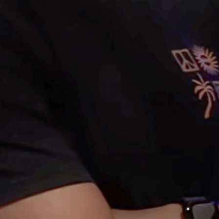
Hifi / Stereo
Mehrkanal Wohnraum
Ich bin interessiert an einer Vorführung in
Mehrkanal Heimkinoraum
Ihrem Referenz-Heimkino. Bitte kontaktieren
Sie mich für eine Terminabstimmung.
Bitte kontaktieren Sie mich für eine
Terminabstimmung.
Feld mit * ist erforderlich
Ich stimme der
Datenschutzerklärung
zu.