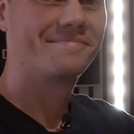
Anfrage für Akustikoptimierung
Besuch unseres Referenz-
Heimkinos
Ihre Terminanfrage
Vielen Dank für Ihr Interesse an einem
Beratungstermin. Wir melden uns
schnellstmöglich bei Ihnen. Wir freuen uns
auf Sie.
Ich bin interessiert an einer Akustikoptimierung in
meinen Räumen: