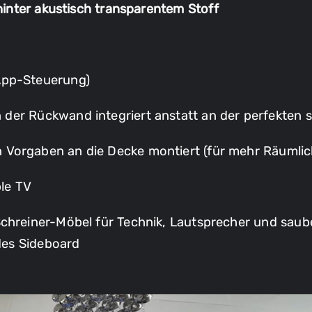
hinter akustisch transparentem Stoff
App-Steuerung)
er Rückwand integriert anstatt an der perfekten se
Vorgaben an die Decke montiert (für mehr Räumlic
ple TV
chreiner-Möbel für Technik, Lautsprecher und saub
des Sideboard
Anfrage für Akustikoptimierung
Besuch unseres Referenz-
Heimkinos