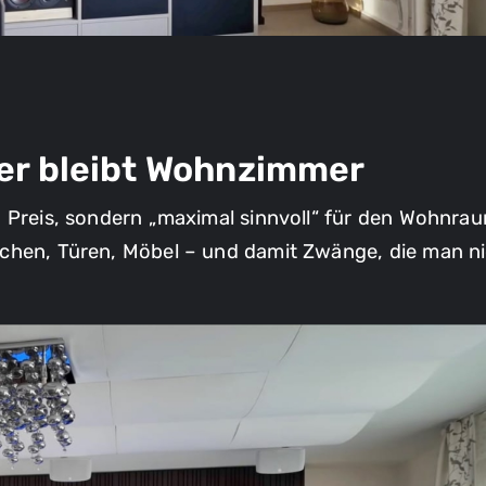
r bleibt Wohnzimmer
 Preis, sondern „maximal sinnvoll“ für den Wohnraum
Feld mit * ist erforderlich
chen, Türen, Möbel – und damit Zwänge, die man ni
Ich stimme der
Datenschutzerklärung
zu.
Feld mit * ist erforderlich
Anfrage absenden
Feld mit * ist erforderlic
Ich stimme der
Datenschutzerklärung
zu.
Ich stimme der
Datenschutzerklärung
zu.
Anfrage absenden