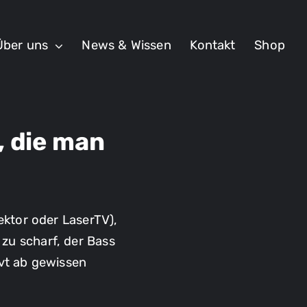
Über uns
News & Wissen
Kontakt
Shop
 die man
ektor oder LaserTV),
l zu scharf, der Bass
rvt ab gewissen