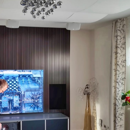
Ihre Terminanfrage
Vielen Dank für Ihr Interesse an einem
Beratungstermin. Wir melden uns
schnellstmöglich bei Ihnen. Wir freuen uns
auf Sie.
Ich bin interessiert an einer Akustikoptimierung in
meinen Räumen:
Hifi / Stereo
Mehrkanal Wohnraum
Ich bin interessiert an einer Vorführung in
Mehrkanal Heimkinoraum
Ihrem Referenz-Heimkino. Bitte kontaktieren
Sie mich für eine Terminabstimmung.
Bitte kontaktieren Sie mich für eine
Terminabstimmung.