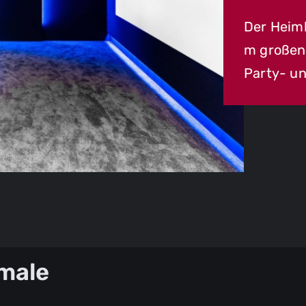
Der Heimk
m großen 
Party- un
male