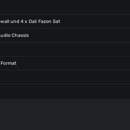
wall und 4 x Dali Fazon Sat
Audio Chassis
Anfrage für Akustikoptimierung
 Format
Besuch unseres Referenz-
Heimkinos
Ihre Terminanfrage
Vielen Dank für Ihr Interesse an einem
Beratungstermin. Wir melden uns
schnellstmöglich bei Ihnen. Wir freuen uns