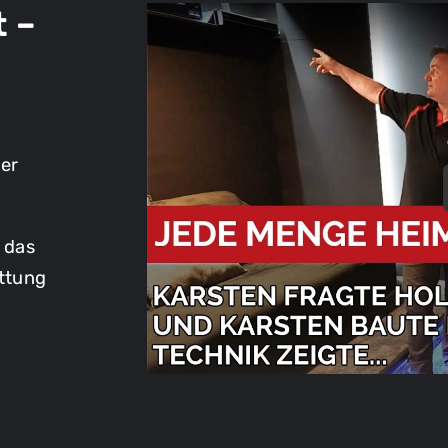
auf Sie.
t –
Ich bin interessiert an einer Akustikoptimierung in
meinen Räumen:
Hifi / Stereo
Mehrkanal Wohnraum
Ich bin interessiert an einer Vorführung in
Mehrkanal Heimkinoraum
er
Ihrem Referenz-Heimkino. Bitte kontaktieren
Sie mich für eine Terminabstimmung.
Bitte kontaktieren Sie mich für eine
Terminabstimmung.
h das
ttung