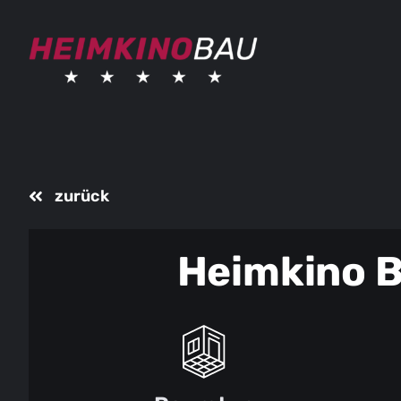
Skip
to
content
zurück
Heimkino 