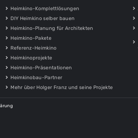
Mehrkanal Heimkinoraum
Sie mich für eine Terminabstimmung.
Heimkino-Komplettlösungen
Bitte kontaktieren Sie mich für eine
DIY Heimkino selber bauen
Terminabstimmung.
Heimkino-Planung für Architekten
Heimkino-Pakete
Referenz-Heimkino
Heimkinoprojekte
Heimkino-Präsentationen
Heimkinobau-Partner
Feld mit * ist erforderlich
Mehr über Holger Franz und seine Projekte
Ich stimme der
Datenschutzerklärung
zu.
lärung
Anfrage absenden
Feld mit * ist erforderlich
Ich stimme der
Datenschutzerklärung
zu.
Feld mit * ist erforderlic