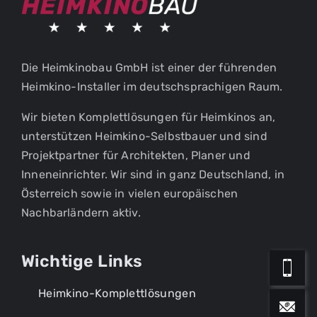
Ihre Terminanfrage
Vielen Dank für Ihr Interesse an einem
Die Heimkinobau GmbH ist einer der führenden
Beratungstermin. Wir melden uns
Heimkino-Installer im deutschsprachigen Raum.
schnellstmöglich bei Ihnen. Wir freuen
Wir bieten Komplettlösungen für Heimkinos an,
uns auf Sie.
Ich bin interessiert an einer
unterstützen Heimkino-Selbstbauer und sind
Akustikoptimierung in meinen Räumen:
Projektpartner für Architekten, Planer und
Inneneinrichter. Wir sind in ganz Deutschland, in
Hifi / Stereo
Ich bin interessiert an einer
Österreich sowie in vielen europäischen
Mehrkanal Wohnraum
Vorführung in Ihrem Referenz-
Nachbarländern aktiv.
Mehrkanal Heimkinoraum
Heimkino. Bitte kontaktieren Sie mich
für eine Terminabstimmung.
Wichtige Links
Bitte kontaktieren Sie mich für eine
Terminabstimmung.
Heimkino-Komplettlösungen