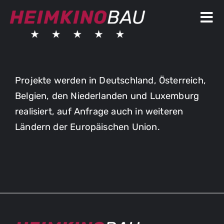
Skip
to
Tog
content
Nav
Heimkinolösungen
Projekte werden in Deutschland, Österreich,
Heimkinoprojekte
Belgien, den Niederlanden und Luxemburg
Über uns
realisiert, auf Anfrage auch in weiteren
Ländern der Europäischen Union.
News & Wissen
Kontakt
Anfrage für
Shop
Akustikoptimierung
Besuch unseres Referenz-
Heimkinos