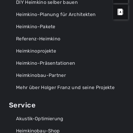
DIY Heimkino selber bauen
Heimkino-Planung für Architekten
Heimkino-Pakete
Referenz-Heimkino
Heimkinoprojekte
Feld mit * ist erforderlich
Heimkino-Präsentationen
Ich stimme der
Datenschutzerklärung
zu.
Heimkinobau-Partner
Feld mit * ist erforderlich
Mehr über Holger Franz und seine Projekte
Feld mit * ist erforderlich
Anfrage absenden
Ich stimme der
Datenschutzerklärung
zu.
Service
Ich stimme der
Datenschutzerklärung
zu.
Akustik-Optimierung
Anfrage absenden
Heimkinobau-Shop
Anfrage absenden